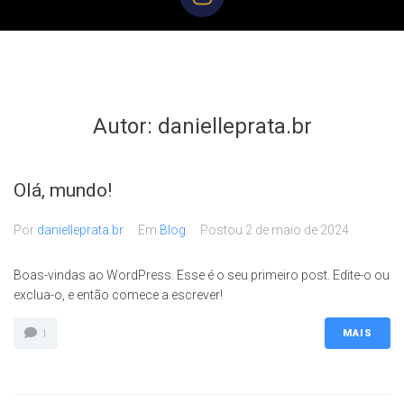
Autor:
danielleprata.br
Olá, mundo!
Por
danielleprata.br
Em
Blog
Postou
2 de maio de 2024
Boas-vindas ao WordPress. Esse é o seu primeiro post. Edite-o ou
exclua-o, e então comece a escrever!
MAIS
1