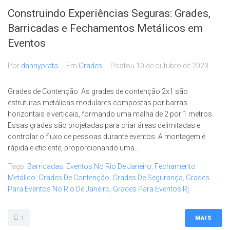
Construindo Experiências Seguras: Grades,
Barricadas e Fechamentos Metálicos em
Eventos
Por
dannyprata
Em
Grades
Postou
10 de outubro de 2023
Grades de Contenção: As grades de contenção 2x1 são
estruturas metálicas modulares compostas por barras
horizontais e verticais, formando uma malha de 2 por 1 metros.
Essas grades são projetadas para criar áreas delimitadas e
controlar o fluxo de pessoas durante eventos. A montagem é
rápida e eficiente, proporcionando uma...
Tags:
Barricadas
,
Eventos No Rio De Janeiro
,
Fechamento
Metálico
,
Grades De Contenção
,
Grades De Segurança
,
Grades
Para Eventos No Rio De Janeiro
,
Grades Para Eventos Rj
1
MAIS